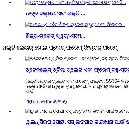
ଉଚ୍ଚ ଦକ୍ଷତା ଏବଂ ଶକ୍ତି ...
ଶିଳ୍ପ-ଗ୍ରେଡ୍ ସ୍ୱୟଂ-ସଫା...
ମଲ୍ଟି ଲେୟର୍ ଗୋଲ ପ୍ଲେଟ୍ ଫ୍ରେମ୍ ଫିଲ୍ଟର୍ ପ୍ରେସ୍
ଷ୍ଟେନଲେସ୍ ଷ୍ଟିଲ୍ ପ୍ଲେଟ୍ ଏବଂ ଫ୍ରେମ୍ ବହୁ-ସ୍
ମଲ୍ଟି-ଲେୟର ପ୍ଲେଟ୍ ଏବଂ ଫ୍ରେମ୍ ଫିଲ୍ଟର SS304 କିମ୍ବ
ତରଳ ପାଇଁ ଉପଯୁକ୍ତ, ଶୁଦ୍ଧିକରଣ, ଜୀବାଣୁମୁକ୍ତୀକରଣ, ସ୍ପ
ପାଇଁ।
ଅଧିକ ଉତ୍ପାଦ ଦେଖନ୍ତୁ
ୱାଇନ୍ ସିରପ୍ ସୋୟା ସସ୍ ଉତ୍ପାଦ କାରଖାନା ପାଇଁ 