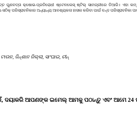
ଚ ଗୁଣବତ୍ତା କ୍ଷୋଭ-ପ୍ରତିରୋଧୀ ଷ୍ଟେନଲେସ୍ ଷ୍ଟିଲ୍ ସାମଗ୍ରୀରେ ତିଆରି। ଏହା କମ୍ 
୍ଧ-ସଠିକ୍ ପରିସ୍ରାବନିକାର ଅନ୍ୟାନ୍ୟ ଆବଶ୍ୟକତା ହାସଲ କରିବା ପାଇଁ ବନ୍ଦ ପରିସ୍ରାବନିକା ପା
ଉନ, ଜିନ୍ଶାନ ଜିଲ୍ଲା, ସାଂଘାଇ, ଚୀନ୍
ପାଇଁ, ଦୟାକରି ଆପଣଙ୍କ ଇମେଲ୍ ଆମକୁ ପଠାନ୍ତୁ ଏବଂ ଆମେ 2