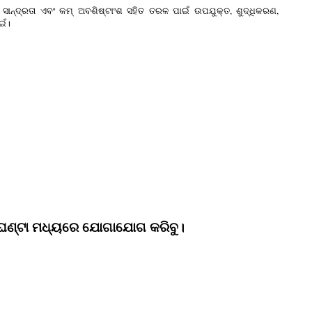
ସାନ୍ଦ୍ରତା ଏବଂ କମ୍ ଅବଶିଷ୍ଟାଂଶ ସହିତ ତରଳ ପାଇଁ ଉପଯୁକ୍ତ, ଶୁଦ୍ଧିକରଣ,
ଇଁ।
4 ଘଣ୍ଟା ମଧ୍ୟରେ ଯୋଗାଯୋଗ କରିବୁ।