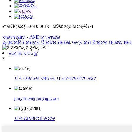
© କପିରାଇଟ୍ - 2010-2019 : ସର୍ବସତ୍ତ୍ଵ ସଂରକ୍ଷିତ।
ସାଇଟମ୍ୟାପ୍
-
AMP ମୋବାଇଲ୍
ସ୍ୱୟଂଚାଳିତ ଚାମ୍ବର ଫିଲ୍ଟର ପ୍ରେସ୍
,
ଉଚ୍ଚ ଚାପ ଫିଲ୍ଟର ପ୍ରେସ୍
,
ଷ୍ଟେ
ଇମେଲ୍ ପଠାନ୍ତୁ
x
+୮୬ ୦୨୧-୫୧୮୬୩୨୧୬
+୮୬ ୧୩୯୧୬୯୯୩୬୫୯
junyifilter@junyigl.com
+୮୬ ୧୫୬୩୯୦୮୨୦୯୬