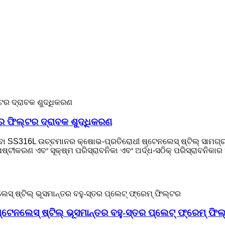
ତର ଫିଲ୍ଟର ଦ୍ରାବକ ଶୁଦ୍ଧିକରଣ
ା SS316L ଉଚ୍ଚମାନର କ୍ଷୋଭ-ପ୍ରତିରୋଧୀ ଷ୍ଟେନଲେସ୍ ଷ୍ଟିଲ୍ ସାମଗ୍ରୀରେ
ଷ୍ଟୀକରଣ ଏବଂ ସୂକ୍ଷ୍ମ ପରିସ୍ରାବନିକା ଏବଂ ଅର୍ଦ୍ଧ-ସଠିକ୍ ପରିସ୍ରାବନିକା
ଷ୍ଟେନଲେସ୍ ଷ୍ଟିଲ୍ ଭୂସମାନ୍ତର ବହୁ-ସ୍ତର ପ୍ଲେଟ୍ ଫ୍ରେମ୍ ଫି