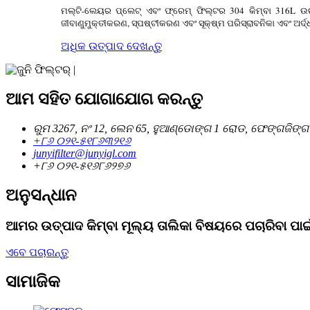
ମଲ୍ଟି-ଲେୟର ପ୍ଲେଟ୍ ଏବଂ ଫ୍ରେମ୍ ଫିଲ୍ଟର 304 କିମ୍ବା 316L ଉଚ୍
ଜୀବାଣୁମୁକ୍ତୀକରଣ, ସ୍ପଷ୍ଟୀକରଣ ଏବଂ ସୂକ୍ଷ୍ମ ପରିସ୍ରାବନିକା ଏବଂ ଅର୍ଦ
ଅଧିକ ଉତ୍ପାଦ ଦେଖନ୍ତୁ
ଆମ ସହିତ ଯୋଗାଯୋଗ କରନ୍ତୁ
ରୁମ 3267, ନଂ 12, ଲେନ 65, ହୁଆଣ୍ଡୋଙ୍ଗ 1 ରୋଡ, ଫେଙ୍ଗଜିଙ୍ଗ ଟା
+୮୬ ୦୨୧-୫୧୮୬୩୨୧୬
junyifilter@junyigl.com
+୮୬ ୦୨୧-୫୧୬୮୬୨୭୬
ଅନୁସନ୍ଧାନ
ଆମର ଉତ୍ପାଦ କିମ୍ବା ମୂଲ୍ୟ ତାଲିକା ବିଷୟରେ ପଚାରିବା 
ଏବେ ପଚାରନ୍ତୁ
ସାମାଜିକ