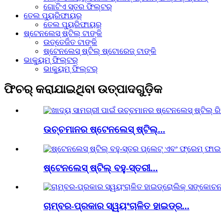
ଗୋଟିଏ ସ୍ତର ଫିଲ୍ଟର୍
ତେଲ ପ୍ୟୁରିଫାୟର୍‌
ତେଲ ପ୍ୟୁରିଫାୟର୍‌
ଷ୍ଟେନଲେସ୍ ଷ୍ଟିଲ୍ ଟାଙ୍କି
ଉତ୍ତେଜିତ ଟାଙ୍କି
ଷ୍ଟେନଲେସ୍ ଷ୍ଟିଲ୍ ଷ୍ଟୋରେଜ୍ ଟାଙ୍କି
ଭାକ୍ୟୁମ୍ ଫିଲ୍ଟର୍
ଭାକ୍ୟୁମ୍ ଫିଲ୍ଟର୍
ଫିଚର୍ କରାଯାଇଥିବା ଉତ୍ପାଦଗୁଡ଼ିକ
ଉଚ୍ଚମାନର ଷ୍ଟେନଲେସ୍ ଷ୍ଟିଲ୍...
ଷ୍ଟେନଲେସ୍ ଷ୍ଟିଲ୍ ବହୁ-ସ୍ତରୀ...
ଚାମ୍ବର-ପ୍ରକାର ସ୍ୱୟଂଚାଳିତ ହାଇଡ୍ର...