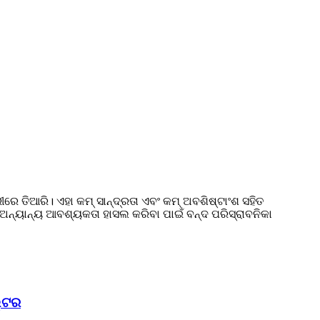
 ତିଆରି। ଏହା କମ୍ ସାନ୍ଦ୍ରତା ଏବଂ କମ୍ ଅବଶିଷ୍ଟାଂଶ ସହିତ
ର ଅନ୍ୟାନ୍ୟ ଆବଶ୍ୟକତା ହାସଲ କରିବା ପାଇଁ ବନ୍ଦ ପରିସ୍ରାବନିକା
ଲ୍ଟର